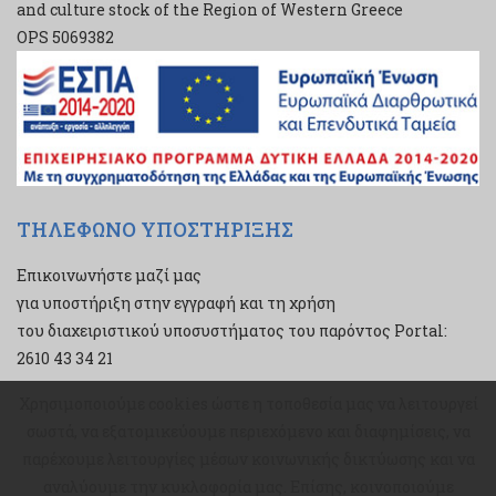
and culture stock of the Region of Western Greece
ΟPS 5069382
ΤΗΛΕΦΩΝΟ ΥΠΟΣΤΗΡΙΞΗΣ
Επικοινωνήστε μαζί μας
για υποστήριξη στην εγγραφή και τη χρήση
του διαχειριστικού υποσυστήματος του παρόντος Portal:
2610 43 34 21
Χρησιμοποιούμε cookies ώστε η τοποθεσία μας να λειτουργεί
Χρησιμοποιούμε cookies ώστε η τοποθεσία μας να λειτουργεί
σωστά, να εξατομικεύουμε περιεχόμενο και διαφημίσεις, να
σωστά, να εξατομικεύουμε περιεχόμενο και διαφημίσεις, να
παρέχουμε λειτουργίες μέσων κοινωνικής δικτύωσης και να
παρέχουμε λειτουργίες μέσων κοινωνικής δικτύωσης και να
αναλύουμε την κυκλοφορία μας. Επίσης, κοινοποιούμε
αναλύουμε την κυκλοφορία μας. Επίσης, κοινοποιούμε