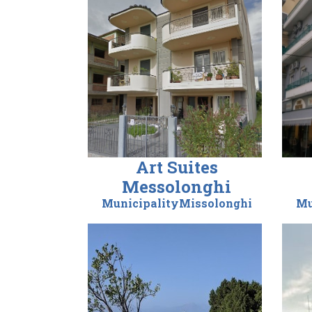
Art Suites
Messolonghi
MunicipalityMissolonghi
Mu