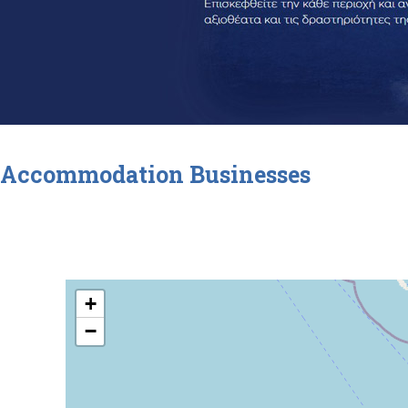
Accommodation Businesses
+
−