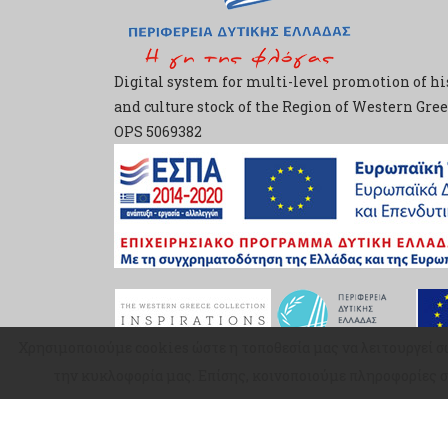
Digital system for multi-level promotion of hi
and culture stock of the Region of Western Gre
ΟPS 5069382
Χρησιμοποιούμε cookies ώστε η τοποθεσία μας να λειτουργεί σ
την κυκλοφορία μας. Επίσης, κοινοποιούμε πληροφορίες σ