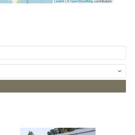
Leaflet
| ©
OpenStreetMap
contributors