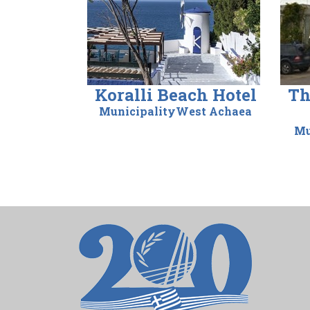
Koralli Beach Hotel
Th
MunicipalityWest Achaea
Mu