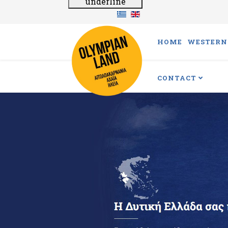
underline
HOME
WESTERN 
CONTACT