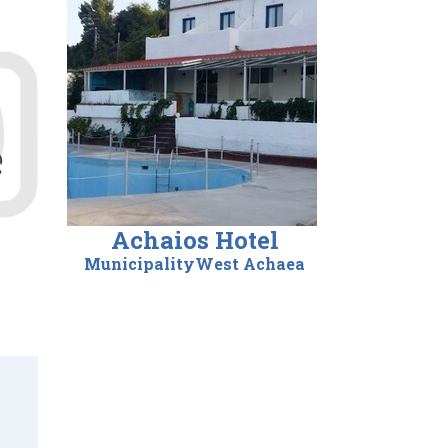
Achaios Hotel
MunicipalityWest Achaea
s