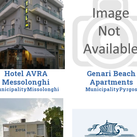
Hotel AVRA
Genari Beach
Messolonghi
Apartments
nicipalityMissolonghi
MunicipalityPyrgo