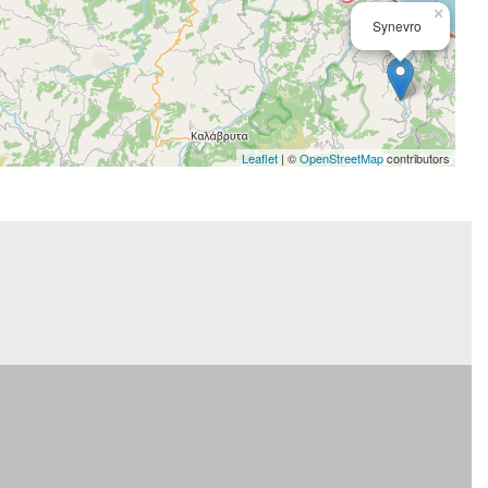
×
Synevro
Leaflet
| ©
OpenStreetMap
contributors