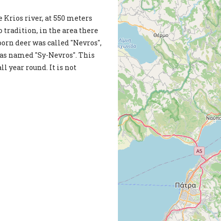
e Krios river, at 550 meters
 tradition, in the area there
orn deer was called "Nevros",
was named "Sy-Nevros". This
ll year round. It is not