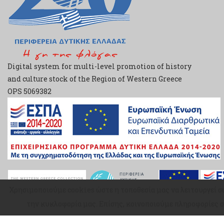
Digital system for multi-level promotion of history
and culture stock of the Region of Western Greece
ΟPS 5069382
Χρησιμοποιούμε cookies ώστε η τοποθεσία μας να λειτουργεί σ
Χρησιμοποιούμε cookies ώστε η τοποθεσία μας να λειτουργεί σ
την κυκλοφορία μας. Επίσης, κοινοποιούμε πληροφορίες σ
την κυκλοφορία μας. Επίσης, κοινοποιούμε πληροφορίες σ