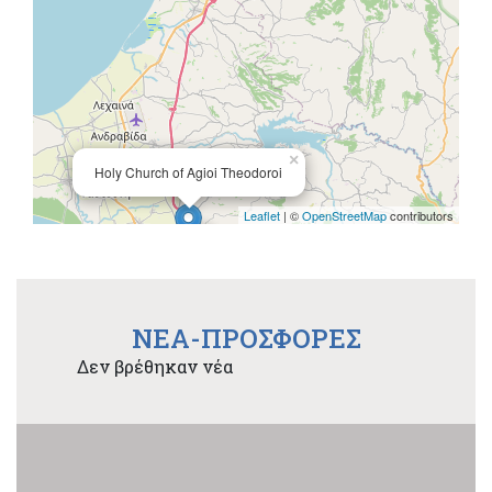
×
Holy Church of Agioi Theodoroi
Leaflet
| ©
OpenStreetMap
contributors
NEA-ΠΡΟΣΦΟΡΕΣ
Δεν βρέθηκαν νέα