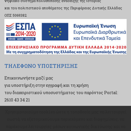
Ψηφιακό σύστημα πολυεπίπεδης ανάδειξης της ιστορίας
και του πολιτιστικού αποθέματος της Περιφέρειας Δυτικής Ελλάδας
ΟΠΣ 5069382
ΤΗΛΕΦΩΝΟ ΥΠΟΣΤΗΡΙΞΗΣ
Επικοινωνήστε μαζί μας
για υποστήριξη στην εγγραφή και τη χρήση
του διαχειριστικού υποσυστήματος του παρόντος Portal:
2610 43 34 21
Χρησιμοποιούμε cookies ώστε η τοποθεσία μας να λειτουργεί
Χρησιμοποιούμε cookies ώστε η τοποθεσία μας να λειτουργεί
σωστά, να εξατομικεύουμε περιεχόμενο και διαφημίσεις, να
σωστά, να εξατομικεύουμε περιεχόμενο και διαφημίσεις, να
παρέχουμε λειτουργίες μέσων κοινωνικής δικτύωσης και να
παρέχουμε λειτουργίες μέσων κοινωνικής δικτύωσης και να