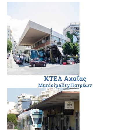
ΚΤΕΛ Αχαΐας
MunicipalityΠατρέων