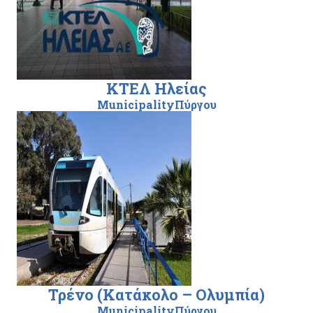
ΚΤΕΛ Ηλείας
MunicipalityΠύργου
Τρένο (Κατάκολο – Ολυμπία)
MunicipalityΠύργου