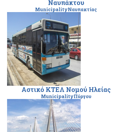
Ναυπάκτου
MunicipalityΝαυπακτίας
Αστικό ΚΤΕΛ Νομού Ηλείας
MunicipalityΠύργου