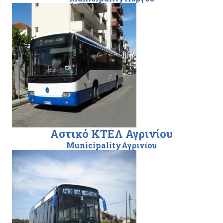
Αστικό ΚΤΕΛ Αγρινίου
MunicipalityΑγρινίου