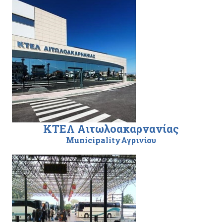
ΚΤΕΛ Αιτωλοακαρνανίας
MunicipalityΑγρινίου