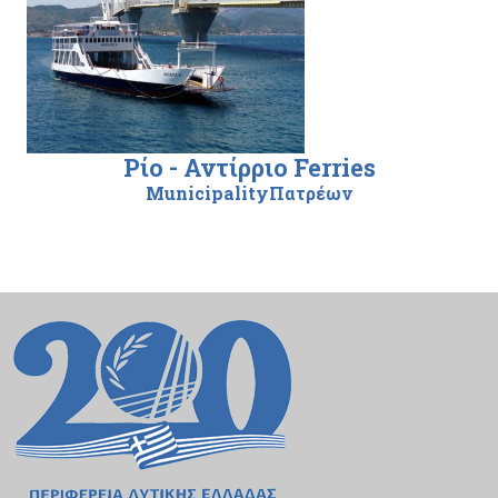
Ρίο - Αντίρριο Ferries
MunicipalityΠατρέων