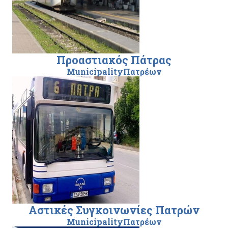
Προαστιακός Πάτρας
MunicipalityΠατρέων
Αστικές Συγκοινωνίες Πατρών
MunicipalityΠατρέων