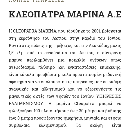
ΛΟΙΠΈΣ ΥΠΗΡΕΣΊΕΣ
ΚΛΕΟΠΑΤΡΑ ΜΑΡΙΝΑ Α.Ε
Η
CLEOPATRA MARINA
, που ιδρύθηκε το 2001, βρίσκεται
στη χερσόνησο του Ακτίου, στην καρδιά του Ιονίου.
Κοντά στις πόλεις της Πρέβεζας και της Λευκάδας, μόλις
1,5 χλμ. από το αεροδρόμιο του Ακτίου, η σύγχρονη
μαρίνα περιλαμβάνει μια ποικιλία ανέσεων όπως
ανεφοδιασμό, πλύσιμο και εγκαταστάσεις επισκευής,
είναι εύκολα προσβάσιμη, καλά προστατευμένη, ιδανική
αφετηρία για να απολαύσετε τις υπηρεσίες μας σε σκάφη
αναψυχής και αθλητισμού και να εξερευνήσετε τις
μαγευτικές ακτές των νησιών του Ιονίου. ΥΠΗΡΕΣΙΕΣ
ΕΛΛΙΜΕΝΙΣΜΟΥ: Η μαρίνα
Cleopatra
μπορεί να
φιλοξενήσει 100 πλοία μήκους έως 30 μέτρα και βύθισης
έως 8 μέτρα προσφέροντας ημερήσια, μηνιαία και ετήσια
συμβόλαια ελλιμενισμού. Τα σκάφη είναι