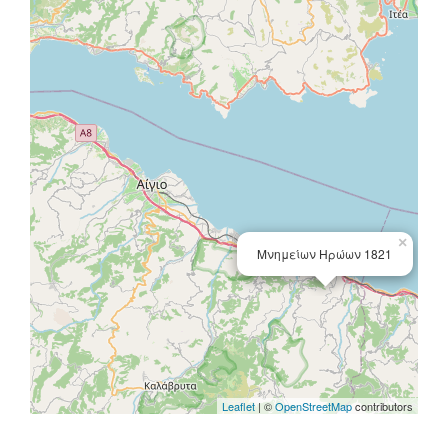
×
Μνημείων Ηρώων 1821
Leaflet
| ©
OpenStreetMap
contributors