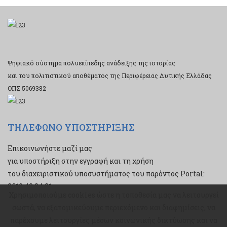
Ψηφιακό σύστημα πολυεπίπεδης ανάδειξης της ιστορίας
και του πολιτιστικού αποθέματος της Περιφέρειας Δυτικής Ελλάδας
ΟΠΣ 5069382
ΤΗΛΕΦΩΝΟ ΥΠΟΣΤΗΡΙΞΗΣ
Επικοινωνήστε μαζί μας
για υποστήριξη στην εγγραφή και τη χρήση
του διαχειριστικού υποσυστήματος του παρόντος Portal:
2610 43 34 21
Χρησιμοποιούμε cookies ώστε η τοποθεσία μας να λειτουργεί
Χρησιμοποιούμε cookies ώστε η τοποθεσία μας να λειτουργεί
σωστά, να εξατομικεύουμε περιεχόμενο και διαφημίσεις, να
σωστά, να εξατομικεύουμε περιεχόμενο και διαφημίσεις, να
παρέχουμε λειτουργίες μέσων κοινωνικής δικτύωσης και να
παρέχουμε λειτουργίες μέσων κοινωνικής δικτύωσης και να