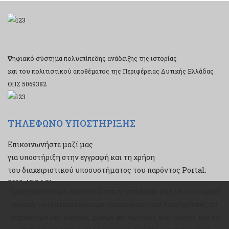
Ψηφιακό σύστημα πολυεπίπεδης ανάδειξης της ιστορίας
και του πολιτιστικού αποθέματος της Περιφέρειας Δυτικής Ελλάδας
ΟΠΣ 5069382
ΤΗΛΕΦΩΝΟ ΥΠΟΣΤΗΡΙΞΗΣ
Επικοινωνήστε μαζί μας
για υποστήριξη στην εγγραφή και τη χρήση
του διαχειριστικού υποσυστήματος του παρόντος Portal:
2610 43 34 21
Χρησιμοποιούμε cookies ώστε η τοποθεσία μας να λειτουργεί
Χρησιμοποιούμε cookies ώστε η τοποθεσία μας να λειτουργεί
σωστά, να εξατομικεύουμε περιεχόμενο και διαφημίσεις, να
σωστά, να εξατομικεύουμε περιεχόμενο και διαφημίσεις, να
παρέχουμε λειτουργίες μέσων κοινωνικής δικτύωσης και να
παρέχουμε λειτουργίες μέσων κοινωνικής δικτύωσης και να