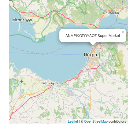
×
ΑΝΔΡΙΚΟΠΟΥΛΟΣ Super Market
Leaflet
| ©
OpenStreetMap
contributors