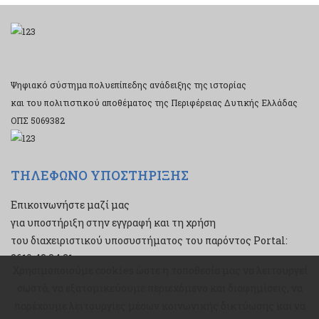
Ψηφιακό σύστημα πολυεπίπεδης ανάδειξης της ιστορίας
και του πολιτιστικού αποθέματος της Περιφέρειας Δυτικής Ελλάδας
ΟΠΣ 5069382
ΤΗΛΕΦΩΝΟ ΥΠΟΣΤΗΡΙΞΗΣ
Επικοινωνήστε μαζί μας
για υποστήριξη στην εγγραφή και τη χρήση
του διαχειριστικού υποσυστήματος του παρόντος Portal:
2610 43 34 21
Χρησιμοποιούμε cookies ώστε η τοποθεσία μας να λειτουργεί
Χρησιμοποιούμε cookies ώστε η τοποθεσία μας να λειτουργεί
σωστά, να εξατομικεύουμε περιεχόμενο και διαφημίσεις, να
σωστά, να εξατομικεύουμε περιεχόμενο και διαφημίσεις, να
παρέχουμε λειτουργίες μέσων κοινωνικής δικτύωσης και να
παρέχουμε λειτουργίες μέσων κοινωνικής δικτύωσης και να