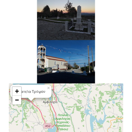
×
+
Πλατεία Τρύφου
−