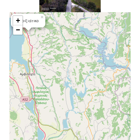
×
+
Ανοιξιάτικο
−