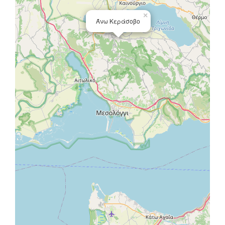
×
Άνω Κεράσοβο