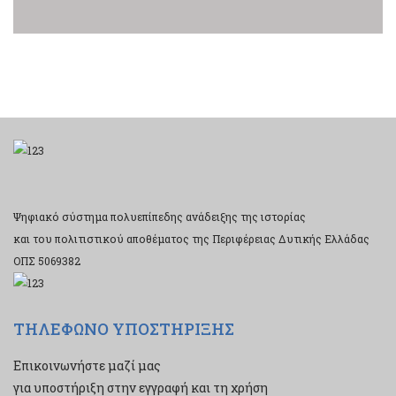
Ψηφιακό σύστημα πολυεπίπεδης ανάδειξης της ιστορίας
και του πολιτιστικού αποθέματος της Περιφέρειας Δυτικής Ελλάδας
ΟΠΣ 5069382
ΤΗΛΕΦΩΝΟ ΥΠΟΣΤΗΡΙΞΗΣ
Επικοινωνήστε μαζί μας
για υποστήριξη στην εγγραφή και τη χρήση