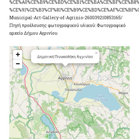
%CE%A0%CE%B9%CE%BD%CE%B1%CE%BA%CE%BF%CE%B8%
%CE%91%CE%B3%CF%81%CE%B9%CE%BD%CE%AF%CE%BF%C
Municipal-Art-Gallery-of-Agrinio-260039210853165/
Πηγή προέλευσης φωτογραφικού υλικού: Φωτογραφικό
αρχείο Δήμου Αγρινίου.
×
+
Δημοτική Πινακοθήκη Αγρινίου
−