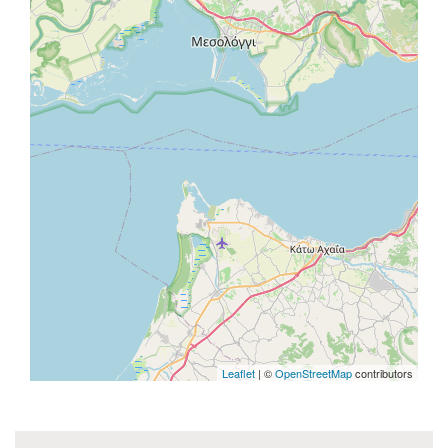
Leaflet
| ©
OpenStreetMap
contributors