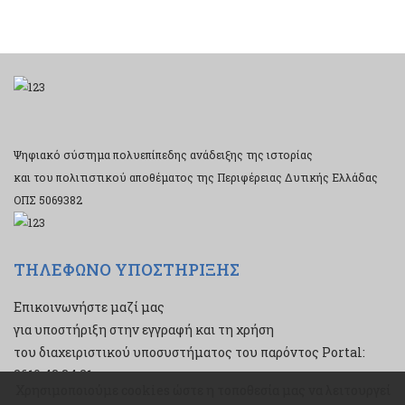
Ψηφιακό σύστημα πολυεπίπεδης ανάδειξης της ιστορίας
και του πολιτιστικού αποθέματος της Περιφέρειας Δυτικής Ελλάδας
ΟΠΣ 5069382
ΤΗΛΕΦΩΝΟ ΥΠΟΣΤΗΡΙΞΗΣ
Επικοινωνήστε μαζί μας
για υποστήριξη στην εγγραφή και τη χρήση
του διαχειριστικού υποσυστήματος του παρόντος Portal:
2610 43 34 21
Χρησιμοποιούμε cookies ώστε η τοποθεσία μας να λειτουργεί
Χρησιμοποιούμε cookies ώστε η τοποθεσία μας να λειτουργεί