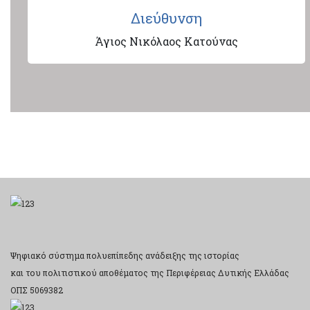
Διεύθυνση
Άγιος Νικόλαος Κατούνας
Ψηφιακό σύστημα πολυεπίπεδης ανάδειξης της ιστορίας
και του πολιτιστικού αποθέματος της Περιφέρειας Δυτικής Ελλάδας
ΟΠΣ 5069382