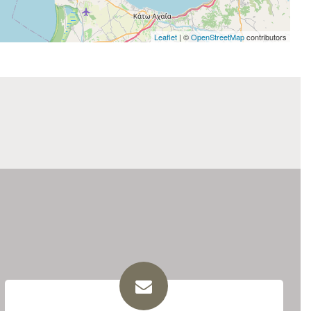
Leaflet
| ©
OpenStreetMap
contributors