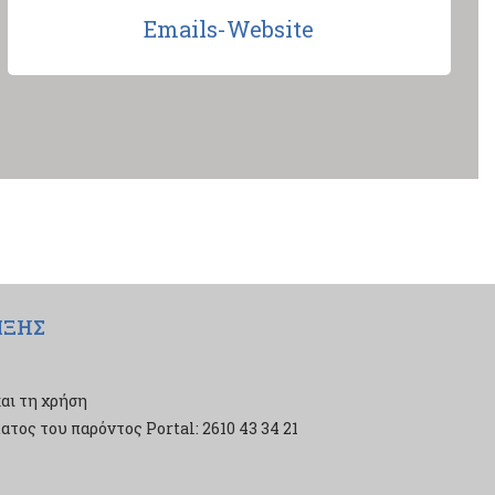
Emails-Website
ΙΞΗΣ
αι τη χρήση
τος του παρόντος Portal: 2610 43 34 21