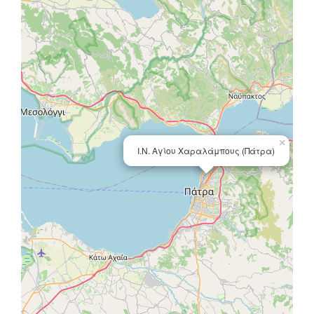
×
Ι.Ν. Αγίου Χαραλάμπους (Πάτρα)