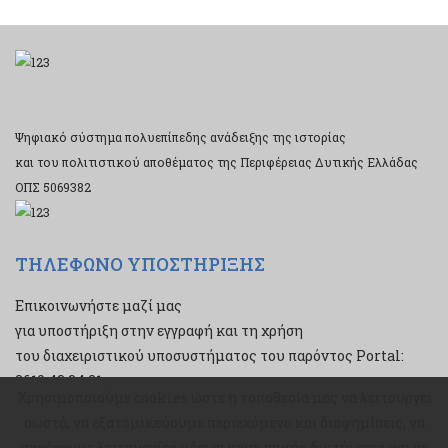
Ψηφιακό σύστημα πολυεπίπεδης ανάδειξης της ιστορίας
και του πολιτιστικού αποθέματος της Περιφέρειας Δυτικής Ελλάδας
ΟΠΣ 5069382
ΤΗΛΕΦΩΝΟ ΥΠΟΣΤΗΡΙΞΗΣ
Επικοινωνήστε μαζί μας
για υποστήριξη στην εγγραφή και τη χρήση
του διαχειριστικού υποσυστήματος του παρόντος Portal:
2610 43 34 21
Χρησιμοποιούμε cookies ώστε η τοποθεσία μας να λειτουργεί
Χρησιμοποιούμε cookies ώστε η τοποθεσία μας να λειτουργεί
σωστά, να εξατομικεύουμε περιεχόμενο και διαφημίσεις, να
σωστά, να εξατομικεύουμε περιεχόμενο και διαφημίσεις, να
παρέχουμε λειτουργίες μέσων κοινωνικής δικτύωσης και να
παρέχουμε λειτουργίες μέσων κοινωνικής δικτύωσης και να