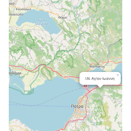
×
Ι.Ν. Αγίου Ιωάννη