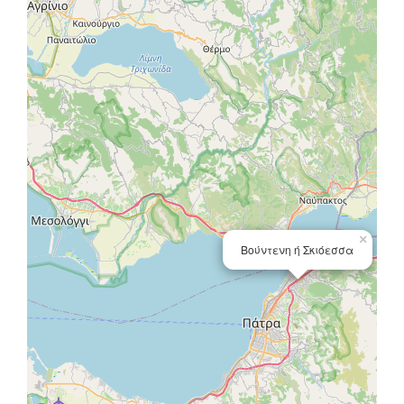
×
Βούντενη ή Σκιόεσσα