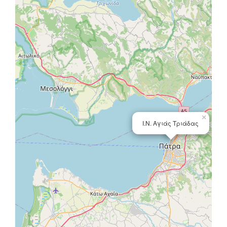
×
Ι.Ν. Αγιάς Τριάδας