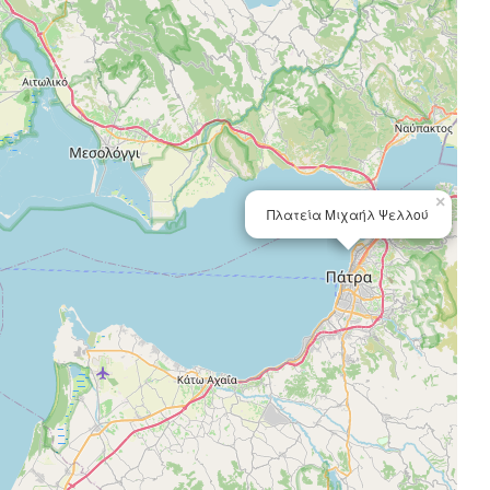
×
Πλατεία Μιχαήλ Ψελλού