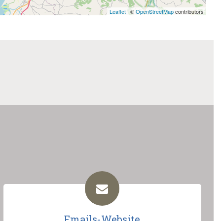
Leaflet
| ©
OpenStreetMap
contributors
Emails-Website