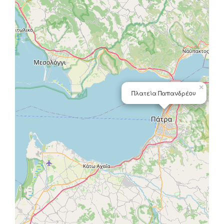
×
Πλατεία Παπανδρέου