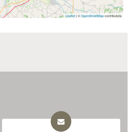
Leaflet
| ©
OpenStreetMap
contributors