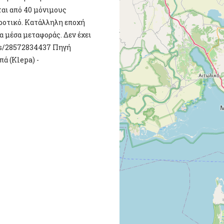
ται από 40 μόνιμους
γροτικό. Κατάλληλη εποχή
α μέσα μεταφοράς. Δεν έχει
ups/28572834437 Πηγή
ά (Klepa) -