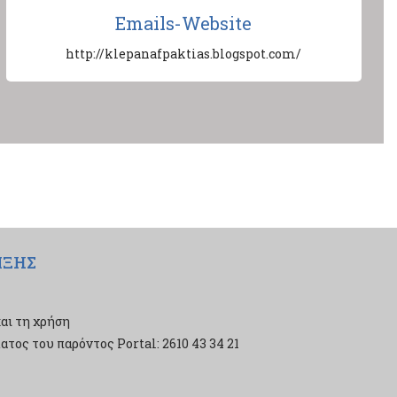
Emails-Website
http://klepanafpaktias.blogspot.com/
ΙΞΗΣ
αι τη χρήση
τος του παρόντος Portal: 2610 43 34 21