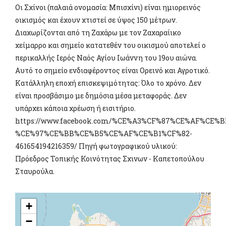
Οι Σχίνοι (παλαιά ονομασία: Μπισχίνι) είναι ημιορεινός
οικισμός και έχουν χτιστεί σε ύψος 150 μέτρων.
Διαχωρίζονται από τη Ζαχάρω με τον Ζαχαραίικο
χείμαρρο και σημείο κατατεθέν του οικισμού αποτελεί ο
περικαλλής Ιερός Ναός Αγίου Ιωάννη του 19ου αιώνα.
Αυτό το σημείο ενδιαφέροντος είναι Ορεινό και Αγροτικό.
Κατάλληλη εποχή επισκεψιμότητας: Όλο το χρόνο. Δεν
είναι προσβάσιμο με δημόσια μέσα μεταφοράς. Δεν
υπάρχει κάποια χρέωση ή εισιτήριο.
https://www.facebook.com/%CE%A3%CF%87%CE%AF%CE%
%CE%97%CE%BB%CE%B5%CE%AF%CE%B1%CF%82-
461654194216359/ Πηγή φωτογραφικού υλικού:
Πρόεδρος Τοπικής Κοινότητας Σχινων - Καπετοπούλου
Σταυρούλα.
+
−