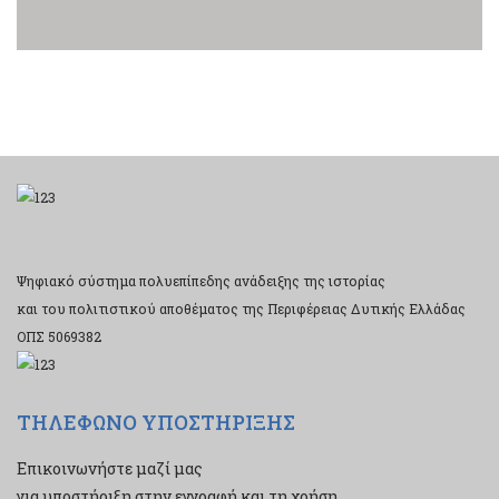
Ψηφιακό σύστημα πολυεπίπεδης ανάδειξης της ιστορίας
και του πολιτιστικού αποθέματος της Περιφέρειας Δυτικής Ελλάδας
ΟΠΣ 5069382
ΤΗΛΕΦΩΝΟ ΥΠΟΣΤΗΡΙΞΗΣ
Επικοινωνήστε μαζί μας
για υποστήριξη στην εγγραφή και τη χρήση