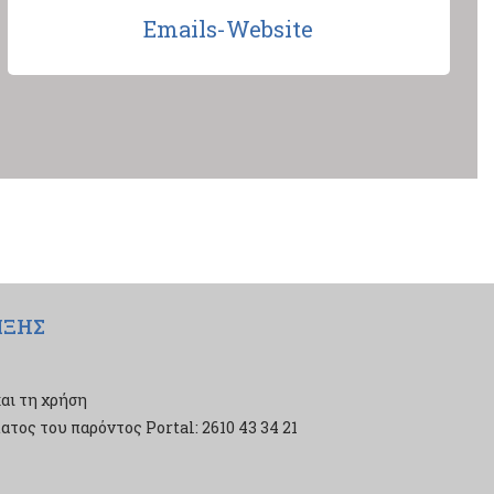
Emails-Website
ΙΞΗΣ
αι τη χρήση
τος του παρόντος Portal: 2610 43 34 21