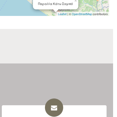
×
Παραλία Κάτω Σαμικό
Leaflet
| ©
OpenStreetMap
contributors