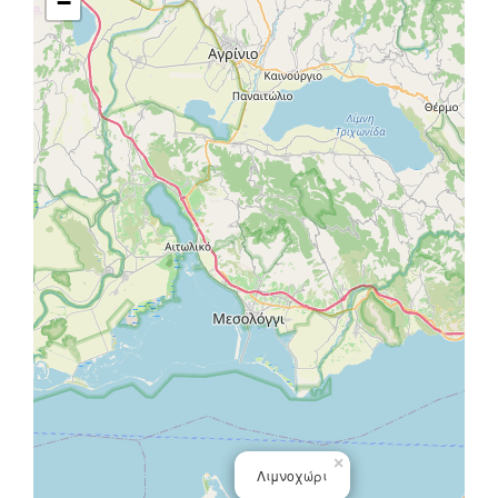
−
×
Λιμνοχώρι