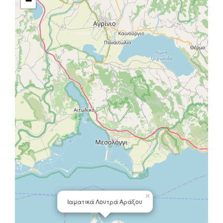
−
×
Ιαματικά Λουτρά Αράξου