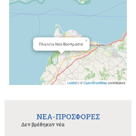
×
Πλατεία Νέο Βουπράσιο
Leaflet
| ©
OpenStreetMap
contributors
NEA-ΠΡΟΣΦΟΡΕΣ
Δεν βρέθηκαν νέα