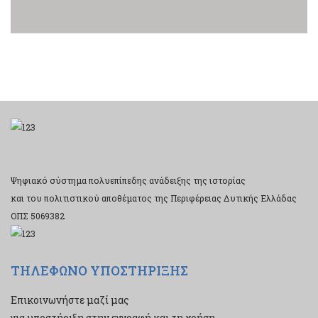
Ψηφιακό σύστημα πολυεπίπεδης ανάδειξης της ιστορίας
και του πολιτιστικού αποθέματος της Περιφέρειας Δυτικής Ελλάδας
ΟΠΣ 5069382
ΤΗΛΕΦΩΝΟ ΥΠΟΣΤΗΡΙΞΗΣ
Επικοινωνήστε μαζί μας
για υποστήριξη στην εγγραφή και τη χρήση