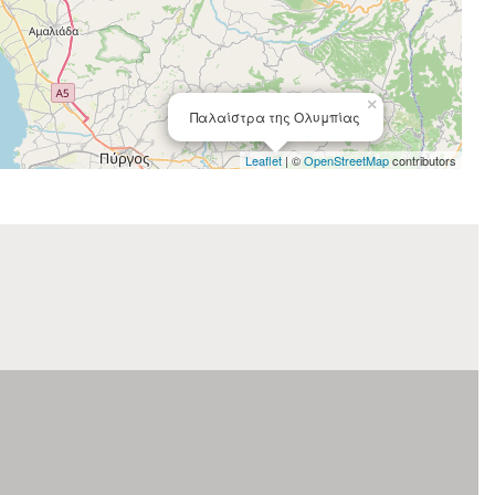
×
Παλαίστρα της Ολυμπίας
Leaflet
| ©
OpenStreetMap
contributors