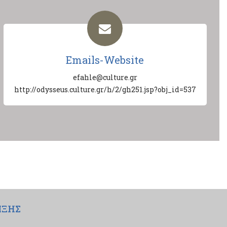
Emails-Website
efahle@culture.gr
http://odysseus.culture.gr/h/2/gh251.jsp?obj_id=537
ΙΞΗΣ