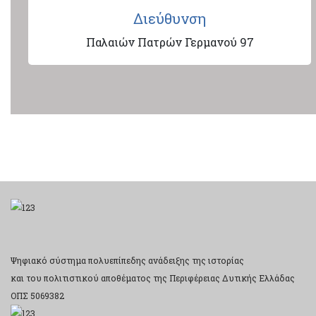
Διεύθυνση
Παλαιών Πατρών Γερμανού 97
Ψηφιακό σύστημα πολυεπίπεδης ανάδειξης της ιστορίας
και του πολιτιστικού αποθέματος της Περιφέρειας Δυτικής Ελλάδας
ΟΠΣ 5069382