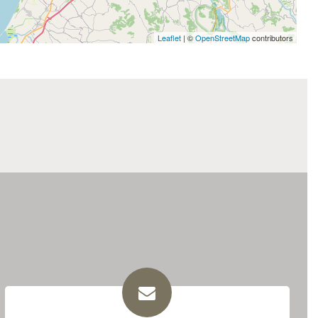
Leaflet
| ©
OpenStreetMap
contributors