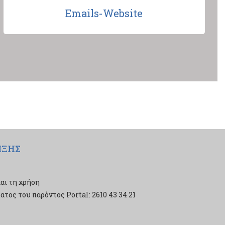
Emails-Website
ΙΞΗΣ
αι τη χρήση
τος του παρόντος Portal: 2610 43 34 21