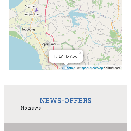
×
ΚΤΕΛ Ηλείας
Leaflet
| ©
OpenStreetMap
contributors
NEWS-OFFERS
No news