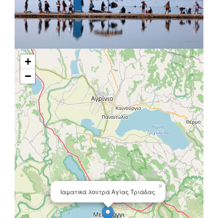
+
−
×
Ιαματικά λουτρά Αγίας Τριάδας