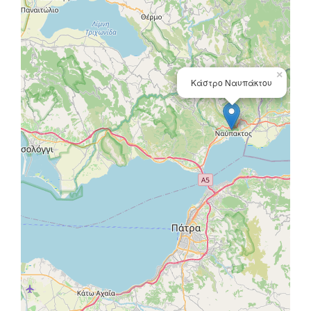
×
Κάστρο Ναυπάκτου