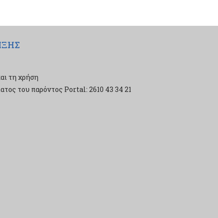
ΙΞΗΣ
αι τη χρήση
τος του παρόντος Portal: 2610 43 34 21