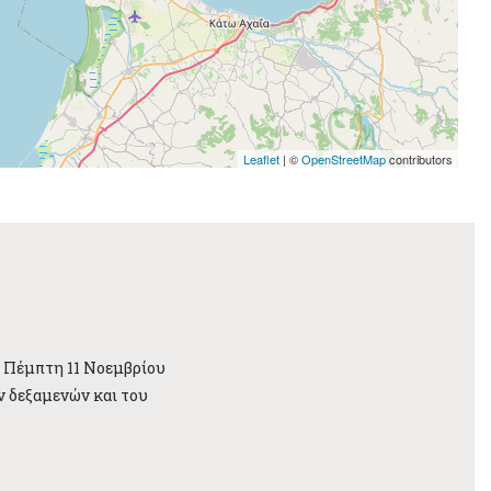
Leaflet
| ©
OpenStreetMap
contributors
ν Πέμπτη 11 Νοεμβρίου
ν δεξαμενών και του