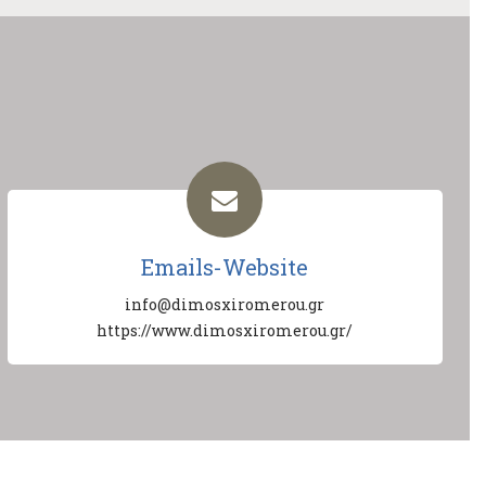
Emails-Website
info@dimosxiromerou.gr
https://www.dimosxiromerou.gr/