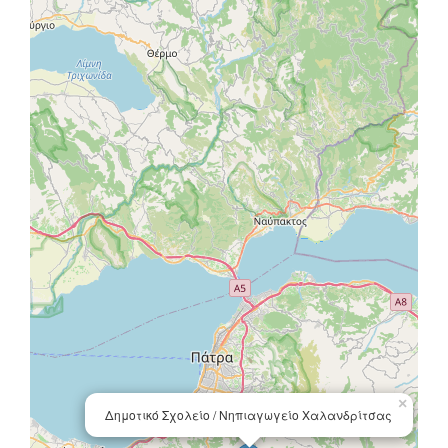
×
Δημοτικό Σχολείο / Νηπιαγωγείο Χαλανδρίτσας