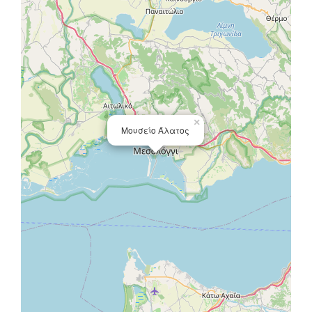
×
Μουσείο Άλατος