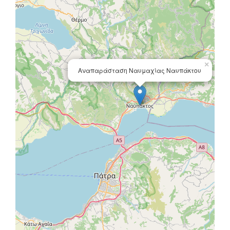
×
Αναπαράσταση Ναυμαχίας Ναυπάκτου