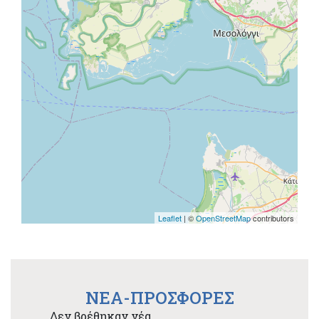
Leaflet
| ©
OpenStreetMap
contributors
NEA-ΠΡΟΣΦΟΡΕΣ
Δεν βρέθηκαν νέα