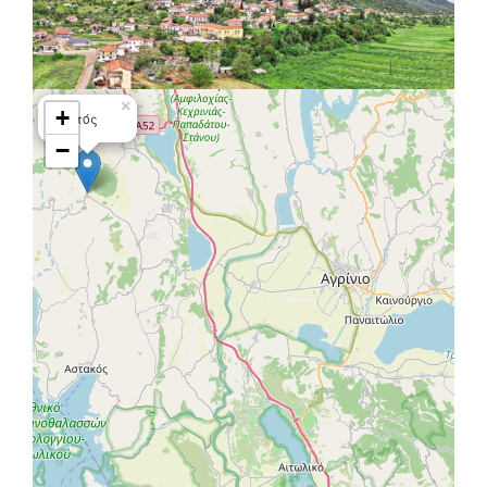
×
+
Αετός
−