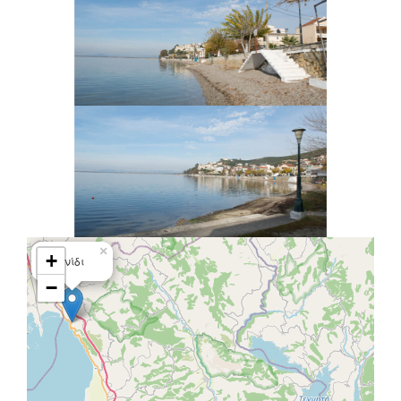
×
+
Μενίδι
−