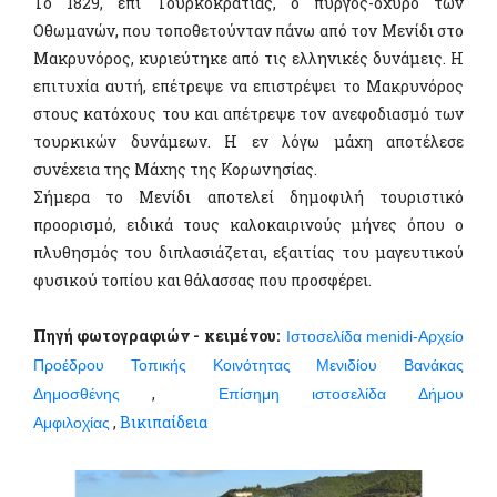
Το 1829, επί Τουρκοκρατίας, ο πύργος-οχυρό των
Οθωμανών, που τοποθετούνταν πάνω από τον Μενίδι στο
Μακρυνόρος,
κυριεύτηκε από τις ελληνικές δυνάμεις
. Η
επιτυχία αυτή, επέτρεψε να επιστρέψει το Μακρυνόρος
στους κατόχους του και απέτρεψε τον ανεφοδιασμό των
τουρκικών δυνάμεων. Η εν λόγω μάχη αποτέλεσε
συνέχεια της Μάχης της Κορωνησίας.
Σήμερα το Μενίδι αποτελεί δημοφιλή τουριστικό
προορισμό, ειδικά τους καλοκαιρινούς μήνες όπου ο
πλυθησμός του διπλασιάζεται, εξαιτίας του μαγευτικού
φυσικού τοπίου και θάλασσας που προσφέρει.
Πηγή φωτογραφιών - κειμένου:
Ιστοσελίδα menidi-Αρχείο
Προέδρου Τοπικής Κοινότητας Μενιδίου Βανάκας
,
Δημοσθένης
Επίσημη ιστοσελίδα Δήμου
,
Βικιπαίδεια
Αμφιλοχίας