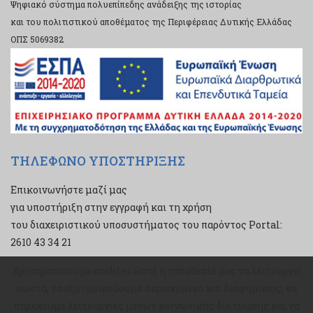
Ψηφιακό σύστημα πολυεπίπεδης ανάδειξης της ιστορίας
και του πολιτιστικού αποθέματος της Περιφέρειας Δυτικής Ελλάδας
ΟΠΣ 5069382
ΤΗΛΕΦΩΝΟ ΥΠΟΣΤΗΡΙΞΗΣ
Επικοινωνήστε μαζί μας
για υποστήριξη στην εγγραφή και τη χρήση
του διαχειριστικού υποσυστήματος του παρόντος Portal:
2610 43 34 21
Χρησιμοποιούμε cookies ώστε η τοποθεσία μας να λειτουργεί
Χρησιμοποιούμε cookies ώστε η τοποθεσία μας να λειτουργεί
σωστά, να εξατομικεύουμε περιεχόμενο και διαφημίσεις, να
σωστά, να εξατομικεύουμε περιεχόμενο και διαφημίσεις, να
παρέχουμε λειτουργίες μέσων κοινωνικής δικτύωσης και να
παρέχουμε λειτουργίες μέσων κοινωνικής δικτύωσης και να