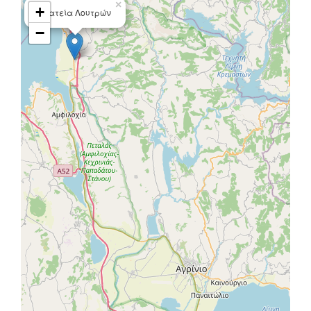
×
+
Πλατεία Λουτρών
−