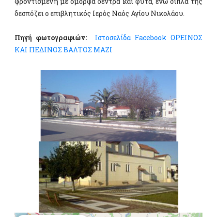
φροντισμένη με όμορφα δέντρα και φυτά, ενώ δίπλα της
δεσπόζει ο επιβλητικός Ιερός Ναός Αγίου Νικολάου.
Πηγή φωτογραφιών:
Ιστοσελίδα Facebook ΟΡΕΙΝΟΣ
ΚΑΙ ΠΕΔΙΝΟΣ ΒΑΛΤΟΣ ΜΑΖΙ