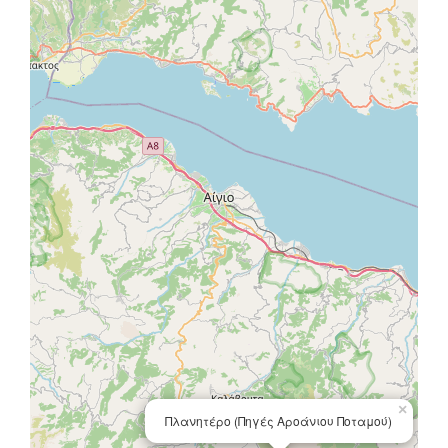
×
Πλανητέρο (Πηγές Αροάνιου Ποταμού)