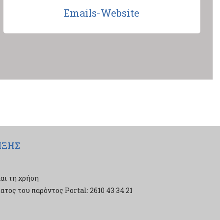
Emails-Website
ΙΞΗΣ
αι τη χρήση
τος του παρόντος Portal: 2610 43 34 21