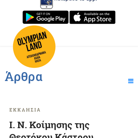
Άρθρα
ΕΚΚΛΗΣΊΑ
Ι. Ν. Κοίµησης της
Θεοτόκου Κάστρου