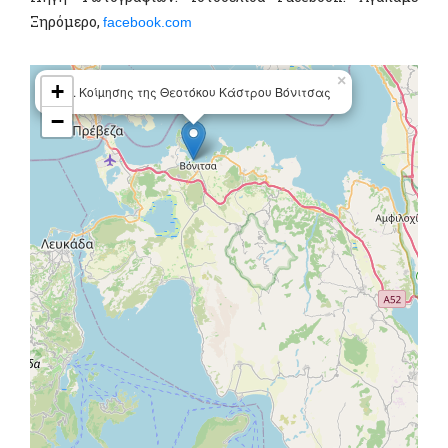
Ξηρόμερο,
facebook.com
×
+
Ι. Ν. Κοίµησης της Θεοτόκου Κάστρου Βόνιτσας
−