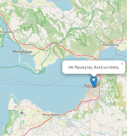
×
Ι.N. Παναγίας Αλεξιωτίσσης