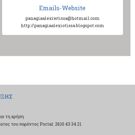
Emails-Website
panagiaalexiwtissa@hotmail.com
http://panagiaalexiotissa.blogspot.com
ΙΞΗΣ
αι τη χρήση
τος του παρόντος Portal: 2610 43 34 21