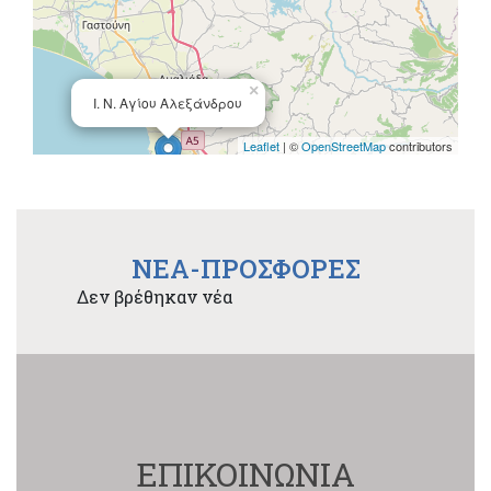
×
Ι. Ν. Αγίου Αλεξάνδρου
Leaflet
| ©
OpenStreetMap
contributors
NEA-ΠΡΟΣΦΟΡΕΣ
Δεν βρέθηκαν νέα
ΕΠΙΚΟΙΝΩΝΙΑ