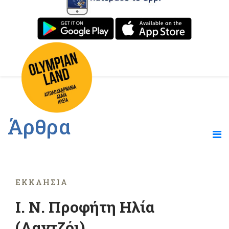
Άρθρα
ΕΚΚΛΗΣΊΑ
Ι. Ν. Προφήτη Ηλία
(Λαντζόι)