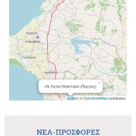
×
Ι.Ν. Αγίου Νικολάου (Πύργος)
Leaflet
| ©
OpenStreetMap
contributors
NEA-ΠΡΟΣΦΟΡΕΣ