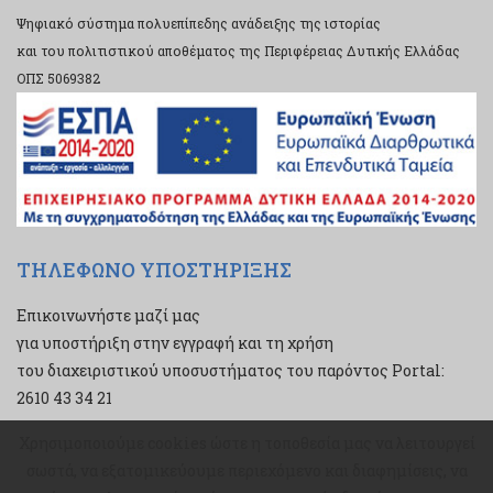
Ψηφιακό σύστημα πολυεπίπεδης ανάδειξης της ιστορίας
και του πολιτιστικού αποθέματος της Περιφέρειας Δυτικής Ελλάδας
ΟΠΣ 5069382
ΤΗΛΕΦΩΝΟ ΥΠΟΣΤΗΡΙΞΗΣ
Επικοινωνήστε μαζί μας
για υποστήριξη στην εγγραφή και τη χρήση
του διαχειριστικού υποσυστήματος του παρόντος Portal:
2610 43 34 21
Χρησιμοποιούμε cookies ώστε η τοποθεσία μας να λειτουργεί
Χρησιμοποιούμε cookies ώστε η τοποθεσία μας να λειτουργεί
σωστά, να εξατομικεύουμε περιεχόμενο και διαφημίσεις, να
σωστά, να εξατομικεύουμε περιεχόμενο και διαφημίσεις, να